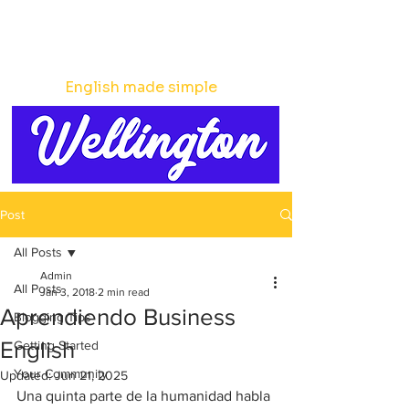
English made simple
Post
All Posts
Admin
All Posts
Jan 3, 2018
2 min read
Aprendiendo Business
Blogging Tips
English
Getting Started
Your Community
Updated:
Jun 21, 2025
Una quinta parte de la humanidad habla 