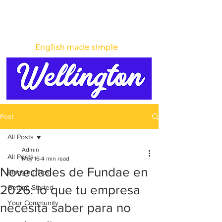
English made simple
Post
All Posts
Admin
All Posts
May 16
4 min read
Novedades de Fundae en
Blogging Tips
2026: lo que tu empresa
Getting Started
Your Community
necesita saber para no