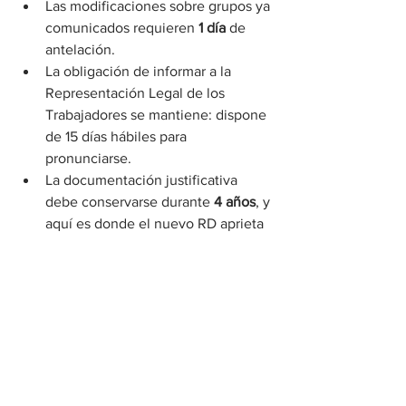
Las modificaciones sobre grupos ya 
comunicados requieren 
1 día
 de 
antelación.
La obligación de informar a la 
Representación Legal de los 
Trabajadores se mantiene: dispone 
de 15 días hábiles para 
pronunciarse.
La documentación justificativa 
debe conservarse durante 
4 años
, y 
aquí es donde el nuevo RD aprieta 
más: una mala custodia puede 
derivar directamente en acta de 
liquidación con intereses.
Áreas formativas con más 
tracción este 2026
Si estás pensando en qué formar a tu 