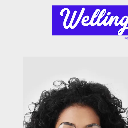
Fundacion Triparti
www.aprenderinglesonline.org
Fundae
In