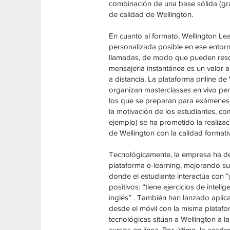
combinación de una base sólida (gra
de calidad de Wellington.
En cuanto al formato, Wellington Le
personalizada posible en ese entorn
llamadas, de modo que pueden resol
mensajería instantánea es un valor 
a distancia. La plataforma online d
organizan masterclasses en vivo per
los que se preparan para exámenes o
la motivación de los estudiantes, 
ejemplo) se ha prometido la realiza
de Wellington con la calidad format
Tecnológicamente, la empresa ha de
plataforma e-learning, mejorando sust
donde el estudiante interactúa con 
positivos: “tiene ejercicios de inte
inglés” . También han lanzado aplica
desde el móvil con la misma plataf
tecnológicas sitúan a Wellington a l
cursos en línea. Por último, la acad