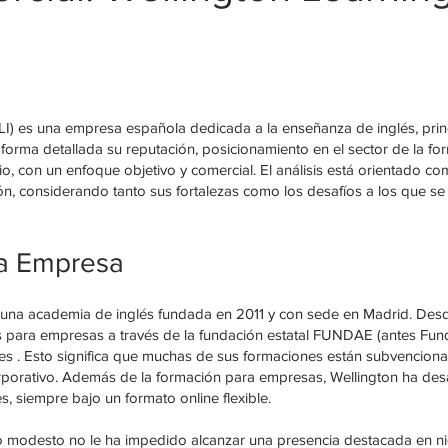
WLI) es una empresa española dedicada a la enseñanza de inglés, pri
 forma detallada su reputación, posicionamiento en el sector de la fo
io, con un enfoque objetivo y comercial. El análisis está orientado com
ón, considerando tanto sus fortalezas como los desafíos a los que se 
la Empresa
s una academia de inglés fundada en 2011 y con sede en Madrid. Desd
es para empresas a través de la fundación estatal FUNDAE (antes Fun
es . Esto significa que muchas de sus formaciones están subvencionada
rporativo. Además de la formación para empresas, Wellington ha de
, siempre bajo un formato online flexible.
ño modesto no le ha impedido alcanzar una presencia destacada en n