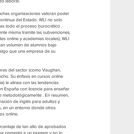
do laboral.
Muchas organizaciones valoran poder
ontinua del Estado. WLI no solo
as todo el proceso burocrático .
iente misma tramite las subvenciones.
es online y academias locales), WLI
tizan volumen de alumnos bajo
e, algo que una empresa de su
eres del sector (como Vaughan,
cho. Su énfasis en cursos online
) le alinea con las tendencias
en España con licencia para enseñar
ue metodológicamente . En resumen,
ación de inglés para adultos y
s, en un entorno donde otros
os online.
rcentaje de tan alto de aprobados
 se presenta a un examen y no lo