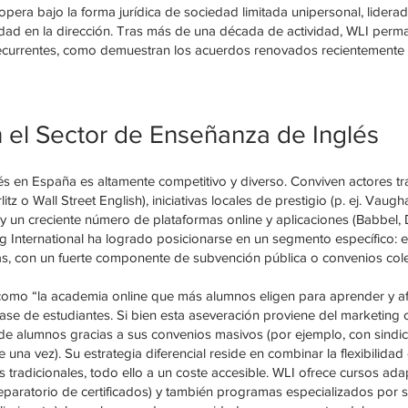
era bajo la forma jurídica de sociedad limitada unipersonal, lidera
lidad en la dirección. Tras más de una década de actividad, WLI per
 recurrentes, como demuestran los acuerdos renovados recientemente
 el Sector de Enseñanza de Inglés
s en España es altamente competitivo y diverso. Conviven actores tra
itz o Wall Street English), iniciativas locales de prestigio (p. ej. Va
 un creciente número de plataformas online y aplicaciones (Babbel, D
g International ha logrado posicionarse en un segmento específico: el
s, con un fuerte componente de subvención pública o convenios cole
mo “la academia online que más alumnos eligen para aprender y afia
se de estudiantes. Si bien esta aseveración proviene del marketing 
 de alumnos gracias a sus convenios masivos (por ejemplo, con sindi
una vez). Su estrategia diferencial reside en combinar la flexibilidad 
radicionales, todo ello a un coste accesible. WLI ofrece cursos ada
eparatorio de certificados) y también programas especializados por s