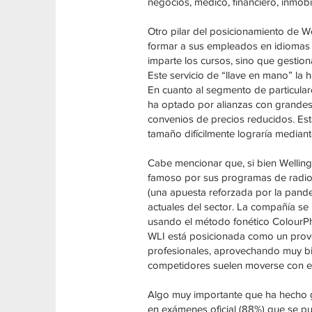
negocios, médico, financiero, inmobi
Otro pilar del posicionamiento de W
formar a sus empleados en idiomas 
imparte los cursos, sino que gestio
Este servicio de “llave en mano” la 
En cuanto al segmento de particular
ha optado por alianzas con grandes 
convenios de precios reducidos. Esta
tamaño difícilmente lograría mediant
Cabe mencionar que, si bien Wellin
famoso por sus programas de radio y
(una apuesta reforzada por la pande
actuales del sector. La compañía se
usando el método fonético ColourPh
WLI está posicionada como un prove
profesionales, aprovechando muy bi
competidores suelen moverse con es
Algo muy importante que ha hecho g
en exámenes oficial (88%) que se pu