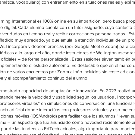
mática, vocabulario) con entrenamiento en situaciones reales y exá
arning International es 100% online en su impartición, pero busca pro
o digital. Cada alumno cuenta con un tutor asignado, cuyo contacto di
ver dudas en tiempo real y recibir correcciones personalizadas . Es
añadido muy apreciado, ya que emula la atención individual de un pro
e WLI incorpora videoconferencias (por Google Meet o Zoom) para cier
iódicas a lo largo del año, donde instructores de Wellington asesora
ficiales – de forma personalizada . Estas sesiones sirven también pa
complementando el estudio autónomo. Es destacable que en el marco 
ción de varios encuentros por Zoom al año incluidos sin coste adicio
iva y el acompañamiento continuo del alumno.
mostrado capacidad de adaptación e innovación. En 2023 realizó un
ancialmente la velocidad y usabilidad según los usuarios . Incorporó ej
“profesores virtuales” en simulaciones de conversación, una funciona
ligencia artificial donde interactúas con profesores virtuales y eso m
ciones móviles (iOS/Android) para facilitar que los alumnos “lleven s
orma – un aspecto que fue anunciado como novedad recientemente en
a par de las tendencias EdTech actuales, algo importante para manten
emia enfatiza mucho el feedback y la mejora continua: el tutor no solo 