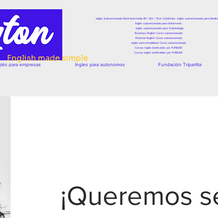
ta
Inglés Subvencionado Nivel Intermedio B1 / B2 / First Certificate
Inglés subvencionado para Medic
Inglés subvencionado para Enfermería
Inglés subvencionado para Odontología
Business English Curso subvencionado
Financial English Curso subvencionado
Inglés para Inmobiliaria Curso subvencionado
Cursos inglés bonifcados por FUNDAE
Cursos inglés bonificables por FUNDAE
English made simple
glés para empresas
Ingles para autonomos
Fundación Tripartita
¡Queremos se