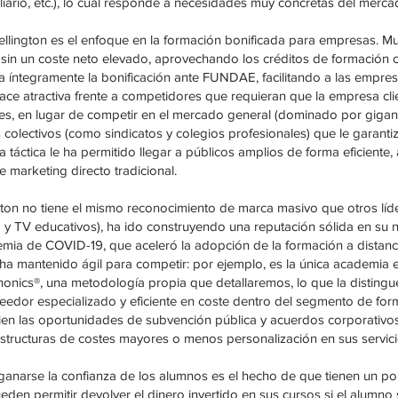
liario, etc.), lo cual responde a necesidades muy concretas del merca
ellington es el enfoque en la formación bonificada para empresas. 
sin un coste neto elevado, aprovechando los créditos de formación c
na íntegramente la bonificación ante FUNDAE, facilitando a las empres
hace atractiva frente a competidores que requieran que la empresa cl
es, en lugar de competir en el mercado general (dominado por gigant
colectivos (como sindicatos y colegios profesionales) que le garan
 táctica le ha permitido llegar a públicos amplios de forma eficient
e marketing directo tradicional.
gton no tiene el mismo reconocimiento de marca masivo que otros líd
 TV educativos), ha ido construyendo una reputación sólida en su ni
mia de COVID-19, que aceleró la adopción de la formación a distancia
 ha mantenido ágil para competir: por ejemplo, es la única academia 
onics®, una metodología propia que detallaremos, lo que la disting
edor especializado y eficiente en coste dentro del segmento de form
en las oportunidades de subvención pública y acuerdos corporativo
tructuras de costes mayores o menos personalización en sus servici
anarse la confianza de los alumnos es el hecho de que tienen un po
eden permitir devolver el dinero invertido en sus cursos si el alumno