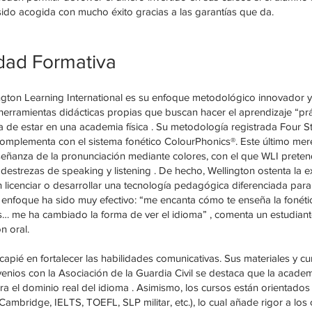
sido acogida con mucho éxito gracias a las garantías que da.
dad Formativa
ington Learning International es su enfoque metodológico innovador y 
erramientas didácticas propias que buscan hacer el aprendizaje “práct
a de estar en una academia física . Su metodología registrada Four S
complementa con el sistema fonético ColourPhonics®. Este último mere
ñanza de la pronunciación mediante colores, con el que WLI preten
destrezas de speaking y listening . De hecho, Wellington ostenta la 
en licenciar o desarrollar una tecnología pedagógica diferenciada para
enfoque ha sido muy efectivo: “me encanta cómo te enseña la fonétic
es… me ha cambiado la forma de ver el idioma” , comenta un estudian
n oral.
apié en fortalecer las habilidades comunicativas. Sus materiales y cu
venios con la Asociación de la Guardia Civil se destaca que la acade
ra el dominio real del idioma . Asimismo, los cursos están orientados
ambridge, IELTS, TOEFL, SLP militar, etc.), lo cual añade rigor a los