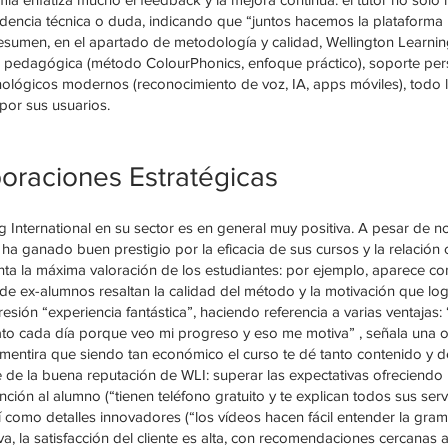
cidencia técnica o duda, indicando que “juntos hacemos la plataforma
resumen, en el apartado de metodología y calidad, Wellington Learnin
n pedagógica (método ColourPhonics, enfoque práctico), soporte pe
cnológicos modernos (reconocimiento de voz, IA, apps móviles), todo 
por sus usuarios.
oraciones Estratégicas
g International en su sector es en general muy positiva. A pesar de
 ha ganado buen prestigio por la eficacia de sus cursos y la relación 
nta la máxima valoración de los estudiantes: por ejemplo, aparece con
e ex-alumnos resaltan la calidad del método y la motivación que log
resión “experiencia fantástica”, haciendo referencia a varias ventajas:
to cada día porque veo mi progreso y eso me motiva” , señala una op
ntira que siendo tan económico el curso te dé tanto contenido y de 
de la buena reputación de WLI: superar las expectativas ofreciendo
nción al alumno (“tienen teléfono gratuito y te explican todos sus ser
 como detalles innovadores (“los vídeos hacen fácil entender la gram
iva, la satisfacción del cliente es alta, con recomendaciones cercanas a