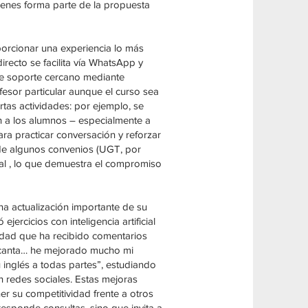
menes forma parte de la propuesta
porcionar una experiencia lo más
recto se facilita vía WhatsApp y
te soporte cercano mediante
fesor particular aunque el curso sea
tas actividades: por ejemplo, se
n a los alumnos – especialmente a
ra practicar conversación y reforzar
de algunos convenios (UGT, por
nal , lo que demuestra el compromiso
a actualización importante de su
ercicios con inteligencia artificial
lidad que ha recibido comentarios
e encanta… he mejorado mucho mi
u inglés a todas partes”, estudiando
 redes sociales. Estas mejoras
er su competitividad frente a otros
responde consultas, sino que invita a