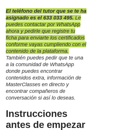
El teléfono del tutor que se te ha
asignado es el
633 033 495
.
Le
puedes contactar por WhatsApp
ahora y pedirle que registre tu
ficha para enviarte los certificados
conforme vayas cumpliendo con el
contenido de la plataforma.
También puedes pedir que te una
a la comunidad de WhatsApp
donde puedes encontrar
contenidos extra, información de
MasterClasses en directo y
encontrar compañeros de
conversación si así lo deseas.
Instrucciones
antes de empezar